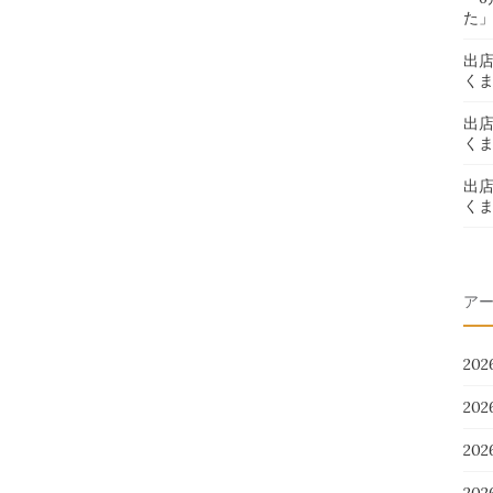
た
出
く
出
く
出
く
ア
20
20
20