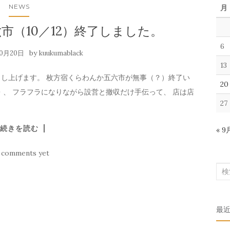
NEWS
月
市（10／12）終了しました。
6
by
10月20日
kuukumablack
13
し上げます。 枚方宿くらわんか五六市が無事（？）終了い
20
・、 フラフラになりながら設営と撤収だけ手伝って、 店は店
27
続きを読む
« 9
 comments yet
検
索
対
最
象: