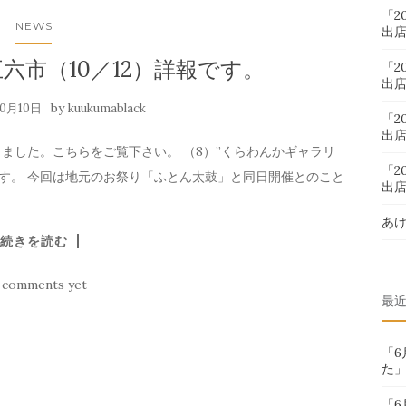
「2
NEWS
出
六市（10／12）詳報です。
「2
出
by
10月10日
kuukumablack
「2
出
ました。こちらをご覧下さい。 （8）”くらわんかギャラリ
「2
です。 今回は地元のお祭り「ふとん太鼓」と同日開催とのこと
出
あ
続きを読む
 comments yet
最
「
た
「