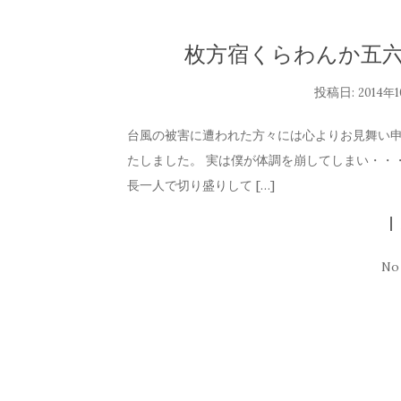
枚方宿くらわんか五六
投稿日:
2014年
台風の被害に遭われた方々には心よりお見舞い申
たしました。 実は僕が体調を崩してしまい・・
長一人で切り盛りして […]
No