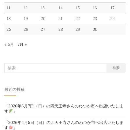
11
12
13
14
15
16
17
18
19
20
21
22
23
24
25
26
27
28
29
30
« 5月
7月 »
検
検索
索
対
最近の投稿
象:
「2026年6月7日（日）の四天王寺さんのわつか市へ出店いたしま
す
」
「2026年4月5日（日）の四天王寺さんのわつか市へ出店いたしま
す
」