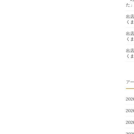
た
出
く
出
く
出
く
ア
20
20
20