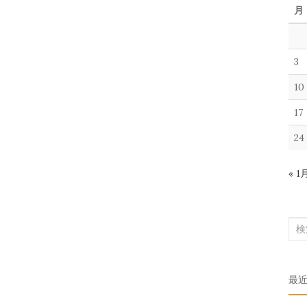
月
3
10
17
24
« 1
検
索
対
最
象: