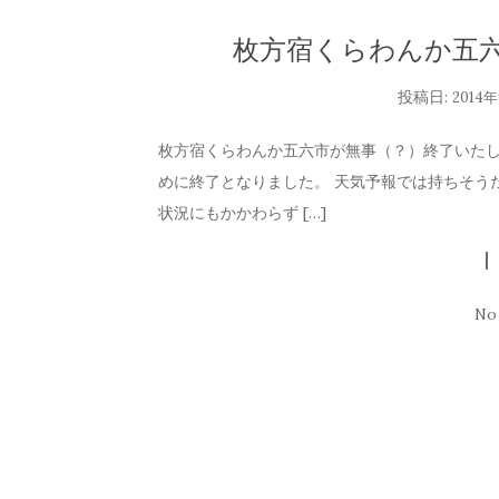
枚方宿くらわんか五六
投稿日:
2014
枚方宿くらわんか五六市が無事（？）終了いたし
めに終了となりました。 天気予報では持ちそう
状況にもかかわらず […]
No