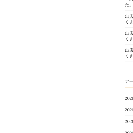
た
出
く
出
く
出
く
ア
20
20
20