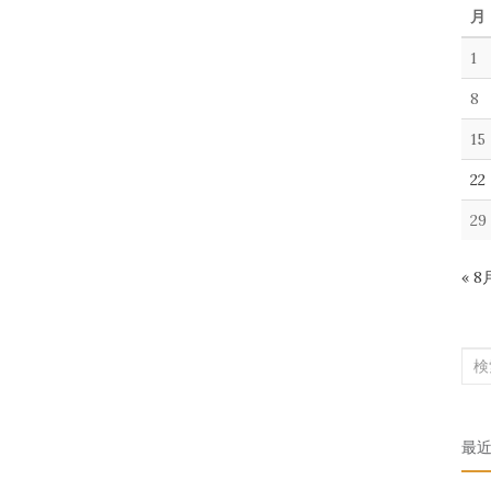
月
1
8
15
22
29
« 8
検
索
対
最
象: