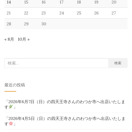
14
15
16
17
18
19
20
21
22
23
24
25
26
27
28
29
30
« 8月
10月 »
検
検索
索
対
最近の投稿
象:
「2026年6月7日（日）の四天王寺さんのわつか市へ出店いたしま
す
」
「2026年4月5日（日）の四天王寺さんのわつか市へ出店いたしま
す
」