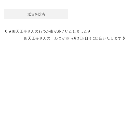
投
★四天王寺さんのわつか市が終了いたしました★
稿
四天王寺さんの わつか市(4月3日(日))に出店いたします
ナ
ビ
ゲ
ー
シ
ョ
ン