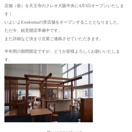
店舗（仮）を
天王寺のクレオ大阪中央
に4月1日オープンいたしま
す！
いよいよKuukumaの実店舗をオープンすることとなりました。
ただ今、鋭意開店準備中です。
また詳細など決まり次第ご連絡させていただきます。
半年間の期間限定ですが、どうか皆様よろしくお願いいたしま
す。