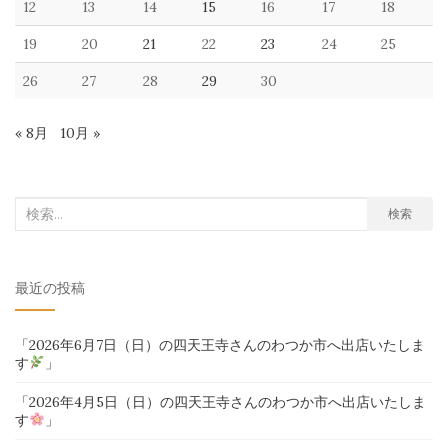
12
13
14
15
16
17
18
19
20
21
22
23
24
25
26
27
28
29
30
« 8月
10月 »
検
検索
索
対
最近の投稿
象:
「2026年6月7日（日）の四天王寺さんのわつか市へ出店いたしま
す
」
「2026年4月5日（日）の四天王寺さんのわつか市へ出店いたしま
す
」