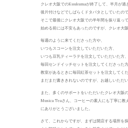
クレオ大阪でのKuukumaが終了して、半月が過
後片付けなどでしばらくドタバタとしていたの
そこで最後にクレオ大阪での半年間を振り返っ
始める前には不安もあったのですが、クレオ大
毎週のように来てくださった方や、
いつもスコーンを注文していただいた方、
いつも豆乳ティーラテを注文していただいた方
毎回センドイッチセットを注文してくださった
教室があるときに毎回紅茶セットを注文してく
まだまだ書ききれないのですが、お越しいただ
また、多くのサポートをいただいたクレオ大阪
Musica Teaさん、コーヒーの素人にも丁
にありがとうございました。
さて、これからですが、まずは開店する場所を