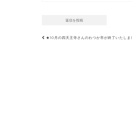
投
★10月の四天王寺さんのわつか市が終了いたしま
稿
ナ
ビ
ゲ
ー
シ
ョ
ン