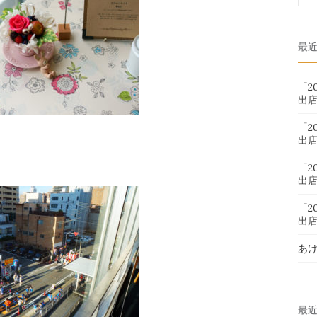
索
対
最
象:
「2
出
「2
出
「2
出
「2
出
あ
最