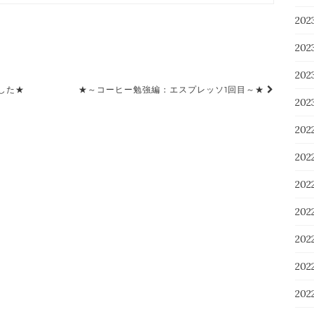
20
20
20
した★
★～コーヒー勉強編：エスプレッソ1回目～★
20
202
202
20
20
20
20
20