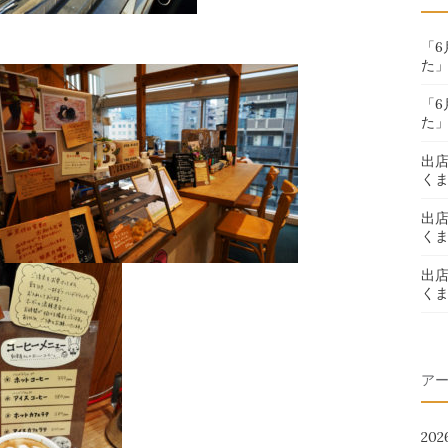
「
た
「
た
出
く
出
く
出
く
ア
20