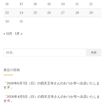
16
17
18
19
20
21
22
23
24
25
26
27
28
29
30
31
« 11月
1月 »
検
検索
索
対
最近の投稿
象:
「2026年6月7日（日）の四天王寺さんのわつか市へ出店いたしま
す
」
「2026年4月5日（日）の四天王寺さんのわつか市へ出店いたしま
す
」