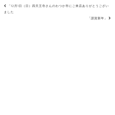
投
「12月1日（日）四天王寺さんのわつか市にご来店ありがとうござい
稿
ました
「謹賀新年」
ナ
ビ
ゲ
ー
シ
ョ
ン