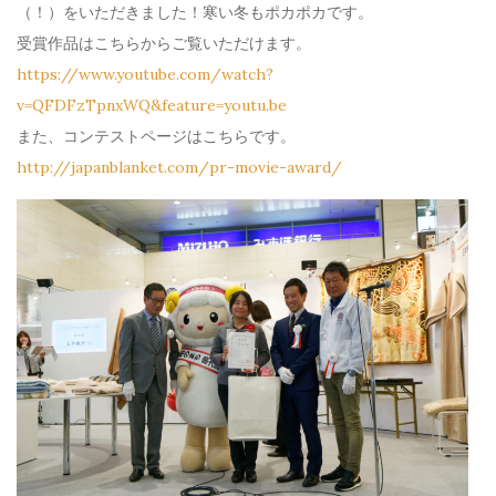
（！）をいただきました！寒い冬もポカポカです。
受賞作品はこちらからご覧いただけます。
h
ttps://www.youtube.com/watch?
v=QFDFzTpnxWQ&feature=youtu.be
また、コンテストページはこちらです。
h
ttp://japanblanket.com/pr-movie-award/