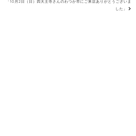
「10月2日（日）四天王寺さんのわつか市にご来店ありがとうございま
ナ
した」
ビ
ゲ
ー
シ
ョ
ン