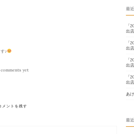
対
最
象:
「2
出
「2
出
す♪
「2
出
 comments yet
「2
出
あ
コメントを残す
最