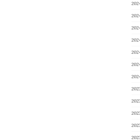
202
20
20
20
20
20
20
202
20
20
20
20