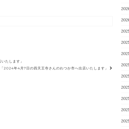
20
20
202
202
20
店いたします」
20
「2024年4月7日の四天王寺さんのわつか市へ出店いたします」
20
20
20
20
20