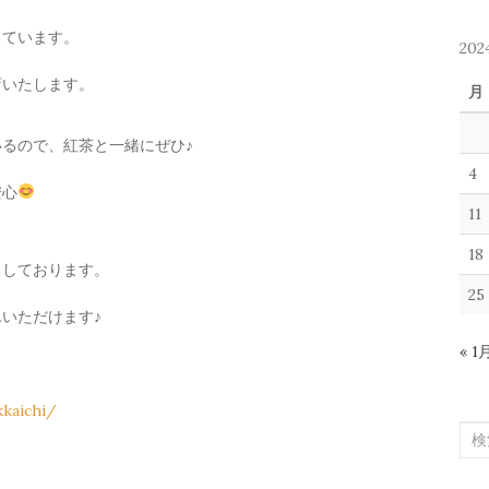
っています。
20
店いたします。
月
るので、紅茶と一緒にぜひ♪
4
安心
11
18
ちしております。
25
いただけます♪
« 1
kaichi/
検
索
！