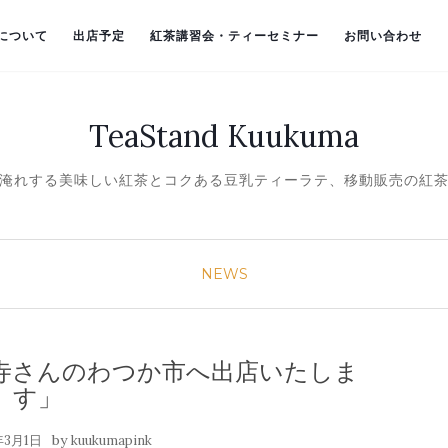
）について
出店予定
紅茶講習会・ティーセミナー
お問い合わせ
TeaStand Kuukuma
淹れする美味しい紅茶とコクある豆乳ティーラテ、移動販売の紅
NEWS
天王寺さんのわつか市へ出店いたしま
す」
by
年3月1日
kuukumapink