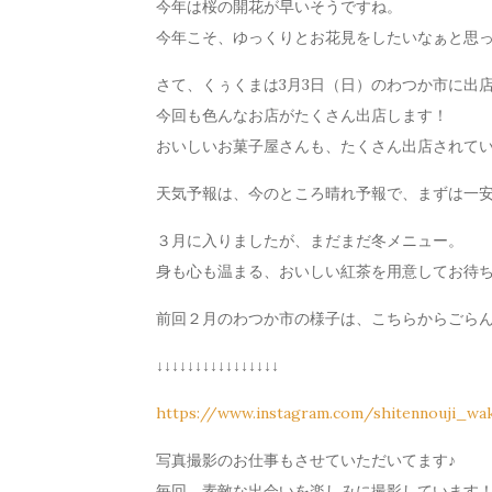
今年は桜の開花が早いそうですね。
今年こそ、ゆっくりとお花見をしたいなぁと思
さて、くぅくまは3月3日（日）のわつか市に出
今回も色んなお店がたくさん出店します！
おいしいお菓子屋さんも、たくさん出店されてい
天気予報は、今のところ晴れ予報で、まずは一
３月に入りましたが、まだまだ冬メニュー。
身も心も温まる、おいしい紅茶を用意してお待
前回２月のわつか市の様子は、こちらからごらん
↓↓↓↓↓↓↓↓↓↓↓↓↓↓↓↓
https://www.instagram.com/shitennouji_wak
写真撮影のお仕事もさせていただいてます♪
毎回、素敵な出会いを楽しみに撮影しています