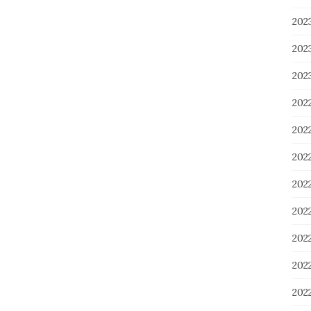
20
20
20
202
202
20
20
20
20
20
20