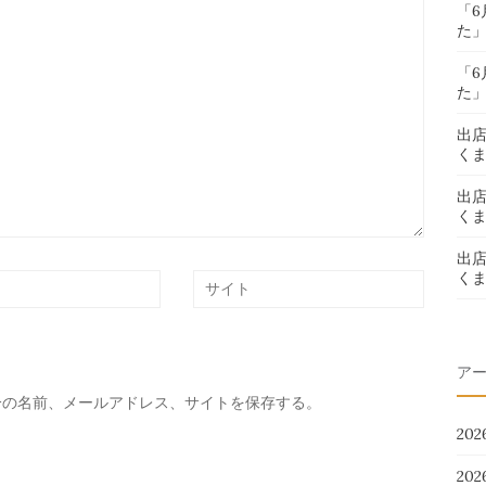
「
た
「
た
出
く
出
く
出
く
ア
分の名前、メールアドレス、サイトを保存する。
20
20