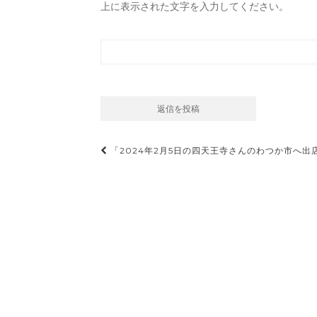
上に表示された文字を入力してください。
投
「2024年2月5日の四天王寺さんのわつか市へ出
稿
ナ
ビ
ゲ
ー
シ
ョ