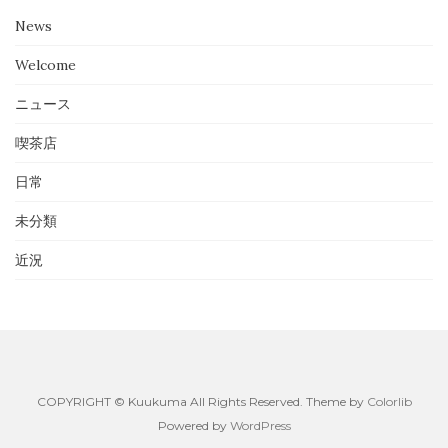
News
Welcome
ニュース
喫茶店
日常
未分類
近況
COPYRIGHT © Kuukuma All Rights Reserved. Theme by
Colorlib
Powered by
WordPress