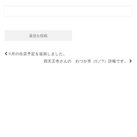
投
9月の出店予定を追加しました。
稿
四天王寺さんの わつか市（9／7）詳報です。
ナ
ビ
ゲ
ー
シ
ョ
ン