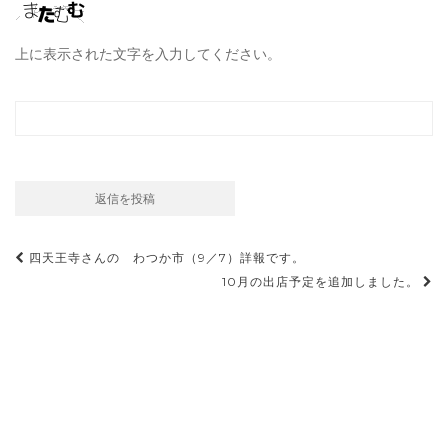
上に表示された文字を入力してください。
投
四天王寺さんの わつか市（9／7）詳報です。
稿
10月の出店予定を追加しました。
ナ
ビ
ゲ
ー
シ