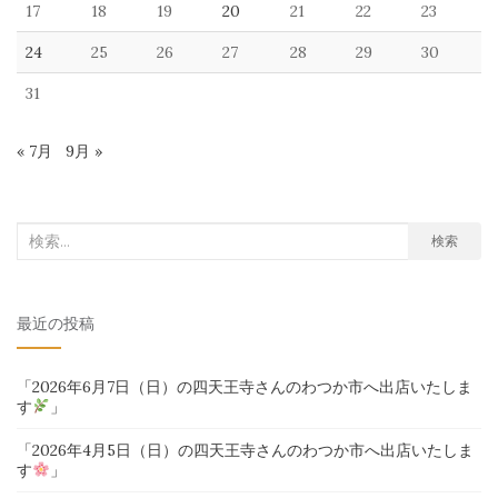
17
18
19
20
21
22
23
24
25
26
27
28
29
30
31
« 7月
9月 »
検
検索
索
対
最近の投稿
象:
「2026年6月7日（日）の四天王寺さんのわつか市へ出店いたしま
す
」
「2026年4月5日（日）の四天王寺さんのわつか市へ出店いたしま
す
」