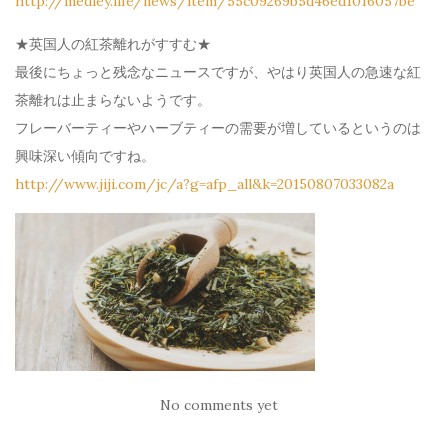
http://medley.life/news/item/55c09269b5d46ed1016057be
★英国人の紅茶離れがすすむ★
最後にちょっと残念なニュースですが、やはり英国人の急速な紅
茶離れは止まらないようです。
フレーバーティーやハーブティーの需要が増しているというのは
興味深い傾向ですね。
http://www.jiji.com/jc/a?g=afp_all&k=20150807033082a
No comments yet