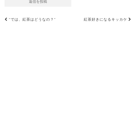
投
”では、紅茶はどうなの？”
紅茶好きになるキッカケ
稿
ナ
ビ
ゲ
ー
シ
ョ
ン