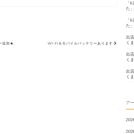
「
た
「
た
出
く
ー追加★
WI-FI＆モバイルバッテリーあります
出
く
出
く
ア
20
20