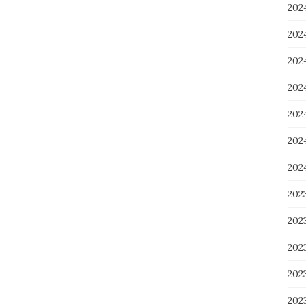
202
20
20
20
20
20
20
202
20
20
20
20