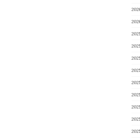
20
20
202
202
20
20
20
20
20
20
20