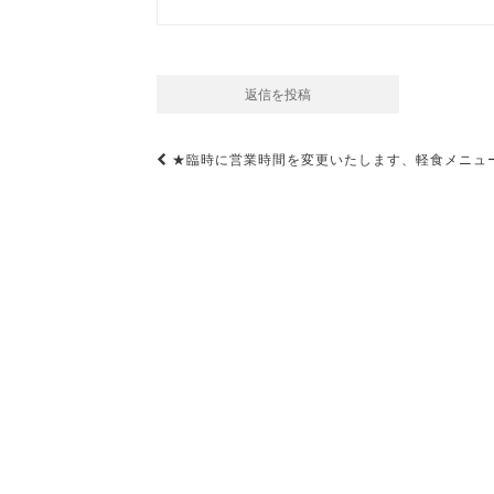
投
★臨時に営業時間を変更いたします、軽食メニュ
稿
ナ
ビ
ゲ
ー
シ
ョ
ン