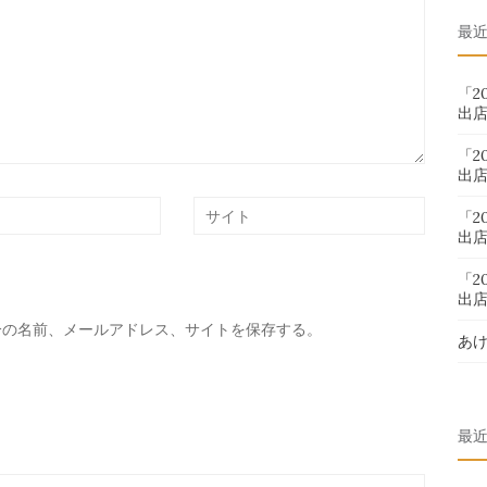
対
最
象:
「2
出
「2
出
「2
出
「2
出
分の名前、メールアドレス、サイトを保存する。
あ
最