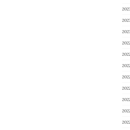
20
20
20
202
202
20
20
20
20
20
20