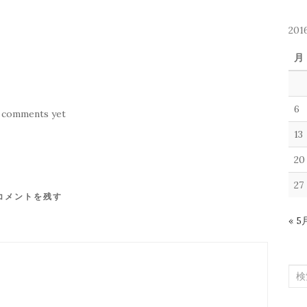
20
月
6
 comments yet
13
20
27
コメントを残す
« 5
検
索