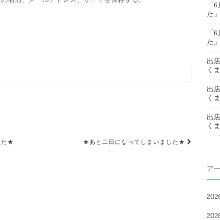
「
た
「
た
出
く
出
く
出
く
した★
★あと二日になってしまいました★
ア
20
20