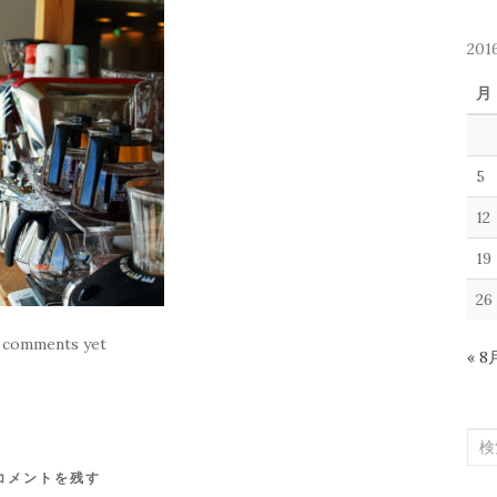
20
月
5
12
19
26
 comments yet
« 8
検
索
コメントを残す