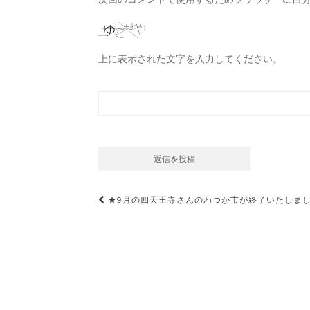
上に表示された文字を入力してください。
投
★9月の四天王寺さんのわつか市が終了いたしま
稿
ナ
ビ
ゲ
ー