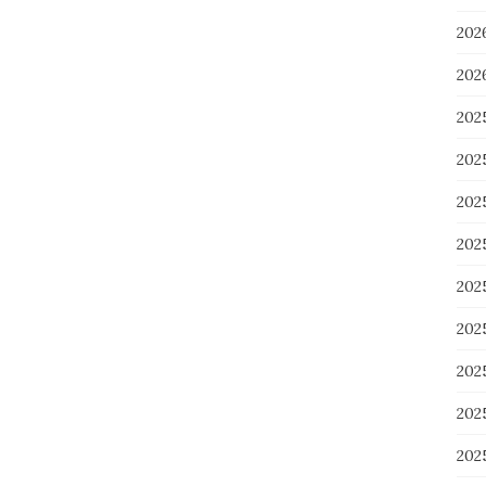
20
20
202
202
20
20
20
20
20
20
20