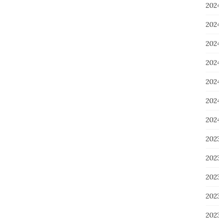
202
20
20
20
20
20
20
202
20
20
20
20