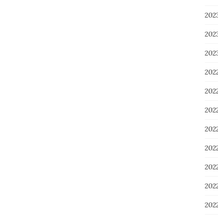
20
20
20
202
202
20
20
20
20
20
20