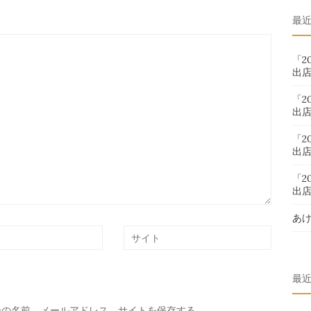
対
最
象:
「2
出
「2
出
「2
出
「2
出
あ
最
分の名前、メールアドレス、サイトを保存する。