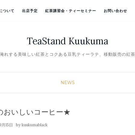
）について
出店予定
紅茶講習会・ティーセミナー
お問い合わせ
TeaStand Kuukuma
淹れする美味しい紅茶とコクある豆乳ティーラテ、移動販売の紅
NEWS
のおいしいコーヒー★
by
9月15日
kuukumablack