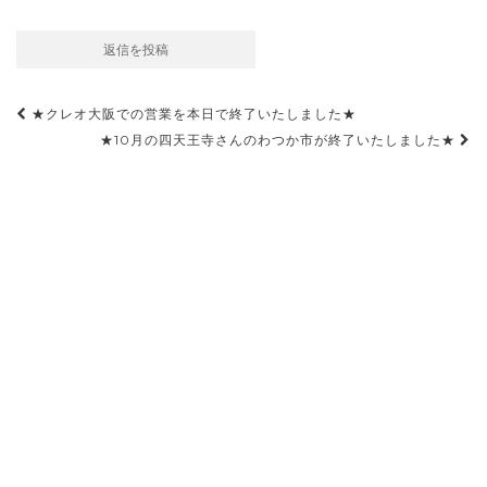
投
★クレオ大阪での営業を本日で終了いたしました★
稿
★10月の四天王寺さんのわつか市が終了いたしました★
ナ
ビ
ゲ
ー
シ
ョ
ン