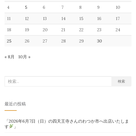
4
5
6
7
8
9
10
11
12
13
14
15
16
17
18
19
20
21
22
23
24
25
26
27
28
29
30
« 8月
10月 »
検
検索
索
対
最近の投稿
象:
「2026年6月7日（日）の四天王寺さんのわつか市へ出店いたしま
す
」