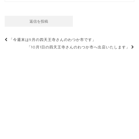
投
「今週末は9月の四天王寺さんのわつか市です」
稿
「10月1日の四天王寺さんのわつか市へ出店いたします」
ナ
ビ
ゲ
ー
シ
ョ
ン